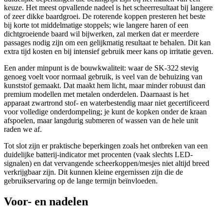
keuze. Het meest opvallende nadeel is het scheerresultaat bij langere
of zeer dikke baardgroei. De roterende koppen presteren het beste
bij korte tot middelmatige stoppels; wie langere haren of een
dichtgroeiende baard wil bijwerken, zal merken dat er meerdere
passages nodig zijn om een gelijkmatig resultaat te behalen. Dit kan
extra tijd kosten en bij intensief gebruik meer kans op irritatie geven.
Een ander minpunt is de bouwkwaliteit: waar de SK-322 stevig
genoeg voelt voor normaal gebruik, is veel van de behuizing van
kunststof gemaakt. Dat maakt hem licht, maar minder robuust dan
premium modellen met metalen onderdelen. Daarnaast is het
apparaat zwartrond stof- en waterbestendig maar niet gecertificeerd
voor volledige onderdompeling; je kunt de kopken onder de kraan
afspoelen, maar langdurig submeren of wassen van de hele unit
raden we af.
Tot slot zijn er praktische beperkingen zoals het ontbreken van een
duidelijke batterij-indicator met procenten (vaak slechts LED-
signalen) en dat vervangende scheerkoppen/mesjes niet altijd breed
verkrijgbaar zijn. Dit kunnen kleine ergernissen zijn die de
gebruikservaring op de lange termijn beïnvloeden.
Voor- en nadelen