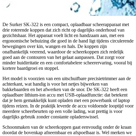
De Surker SK-322 is een compact, oplaadbaar scheerapparaat met
drie roterende koppen dat zich richt op dagelijks onderhoud van
gezichtshaar. Het apparaat voelt licht en handzaam aan, met een
ergonomische behuizing die goed in de hand ligt tijdens circulerende
bewegingen over kin, wangen en hals. De koppen zijn
onafhankelijk veerend, waardoor de scheerkoppen zich redelijk
goed aan de contouren van het gelaat aanpassen. Dat zorgt voor
minder huidirritatie en een comfortabelere scheerervaring, vooral bij
kortere baardgroei en stoppel.
Het model is voorzien van een uitschuifbare precisietrimmer aan de
achterkant, wat handig is voor het netjes bijwerken van
bakkebaarden en het afwerken van de snor. De SK-322 heeft een
oplaadbare lithium-ion accu met USB-oplaadfunctie: dat betekent
dat je hem gemakkelijk kunt opladen met een powerbank of laptop
tijdens reizen. In de praktijk leverde de accu voldoende looptijd voor
meerdere scheerbeurten op een volle lading, wat prettig is voor
dagelijks gebruik zonder constante opladerswissel.
Schoonmaken van de scheerkoppen gaat eenvoudig onder de kraan
doordat de bovenkap afneembaar en afspoelbaar is. Wel merken we