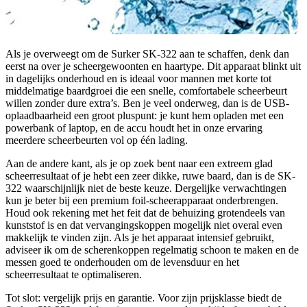
Als je overweegt om de Surker SK-322 aan te schaffen, denk dan
eerst na over je scheergewoonten en haartype. Dit apparaat blinkt uit
in dagelijks onderhoud en is ideaal voor mannen met korte tot
middelmatige baardgroei die een snelle, comfortabele scheerbeurt
willen zonder dure extra’s. Ben je veel onderweg, dan is de USB-
oplaadbaarheid een groot pluspunt: je kunt hem opladen met een
powerbank of laptop, en de accu houdt het in onze ervaring
meerdere scheerbeurten vol op één lading.
Aan de andere kant, als je op zoek bent naar een extreem glad
scheerresultaat of je hebt een zeer dikke, ruwe baard, dan is de SK-
322 waarschijnlijk niet de beste keuze. Dergelijke verwachtingen
kun je beter bij een premium foil-scheerapparaat onderbrengen.
Houd ook rekening met het feit dat de behuizing grotendeels van
kunststof is en dat vervangingskoppen mogelijk niet overal even
makkelijk te vinden zijn. Als je het apparaat intensief gebruikt,
adviseer ik om de scherenkoppen regelmatig schoon te maken en de
messen goed te onderhouden om de levensduur en het
scheerresultaat te optimaliseren.
Tot slot: vergelijk prijs en garantie. Voor zijn prijsklasse biedt de