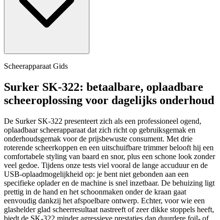
Scheerapparaat Gids
Surker SK-322: betaalbare, oplaadbare
scheeroplossing voor dagelijks onderhoud
De Surker SK-322 presenteert zich als een professioneel ogend,
oplaadbaar scheerapparaat dat zich richt op gebruiksgemak en
onderhoudsgemak voor de prijsbewuste consument. Met drie
roterende scheerkoppen en een uitschuifbare trimmer belooft hij een
comfortabele styling van baard en snor, plus een schone look zonder
veel gedoe. Tijdens onze tests viel vooral de lange accuduur en de
USB-oplaadmogelijkheid op: je bent niet gebonden aan een
specifieke oplader en de machine is snel inzetbaar. De behuizing ligt
prettig in de hand en het schoonmaken onder de kraan gaat
eenvoudig dankzij het afspoelbare ontwerp. Echter, voor wie een
glashelder glad scheerresultaat nastreeft of zeer dikke stoppels heeft,
biedt de SK-322 minder agressieve prestaties dan duurdere foil- of