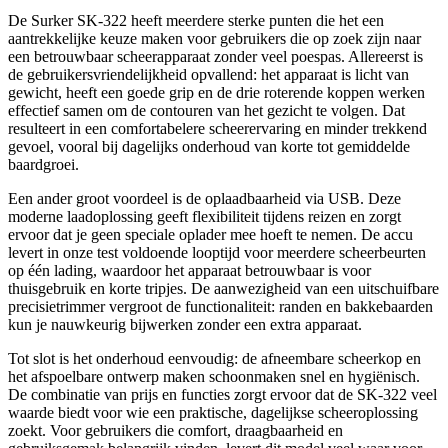
De Surker SK-322 heeft meerdere sterke punten die het een
aantrekkelijke keuze maken voor gebruikers die op zoek zijn naar
een betrouwbaar scheerapparaat zonder veel poespas. Allereerst is
de gebruikersvriendelijkheid opvallend: het apparaat is licht van
gewicht, heeft een goede grip en de drie roterende koppen werken
effectief samen om de contouren van het gezicht te volgen. Dat
resulteert in een comfortabelere scheerervaring en minder trekkend
gevoel, vooral bij dagelijks onderhoud van korte tot gemiddelde
baardgroei.
Een ander groot voordeel is de oplaadbaarheid via USB. Deze
moderne laadoplossing geeft flexibiliteit tijdens reizen en zorgt
ervoor dat je geen speciale oplader mee hoeft te nemen. De accu
levert in onze test voldoende looptijd voor meerdere scheerbeurten
op één lading, waardoor het apparaat betrouwbaar is voor
thuisgebruik en korte tripjes. De aanwezigheid van een uitschuifbare
precisietrimmer vergroot de functionaliteit: randen en bakkebaarden
kun je nauwkeurig bijwerken zonder een extra apparaat.
Tot slot is het onderhoud eenvoudig: de afneembare scheerkop en
het afspoelbare ontwerp maken schoonmaken snel en hygiënisch.
De combinatie van prijs en functies zorgt ervoor dat de SK-322 veel
waarde biedt voor wie een praktische, dagelijkse scheeroplossing
zoekt. Voor gebruikers die comfort, draagbaarheid en