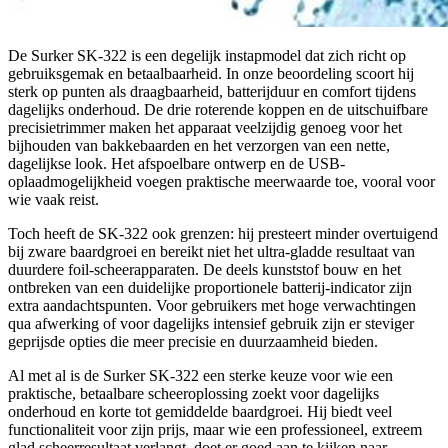
De Surker SK-322 is een degelijk instapmodel dat zich richt op
gebruiksgemak en betaalbaarheid. In onze beoordeling scoort hij
sterk op punten als draagbaarheid, batterijduur en comfort tijdens
dagelijks onderhoud. De drie roterende koppen en de uitschuifbare
precisietrimmer maken het apparaat veelzijdig genoeg voor het
bijhouden van bakkebaarden en het verzorgen van een nette,
dagelijkse look. Het afspoelbare ontwerp en de USB-
oplaadmogelijkheid voegen praktische meerwaarde toe, vooral voor
wie vaak reist.
Toch heeft de SK-322 ook grenzen: hij presteert minder overtuigend
bij zware baardgroei en bereikt niet het ultra-gladde resultaat van
duurdere foil-scheerapparaten. De deels kunststof bouw en het
ontbreken van een duidelijke proportionele batterij-indicator zijn
extra aandachtspunten. Voor gebruikers met hoge verwachtingen
qua afwerking of voor dagelijks intensief gebruik zijn er steviger
geprijsde opties die meer precisie en duurzaamheid bieden.
Al met al is de Surker SK-322 een sterke keuze voor wie een
praktische, betaalbare scheeroplossing zoekt voor dagelijks
onderhoud en korte tot gemiddelde baardgroei. Hij biedt veel
functionaliteit voor zijn prijs, maar wie een professioneel, extreem
glad scheerresultaat verlangt, doet er goed aan te kijken naar