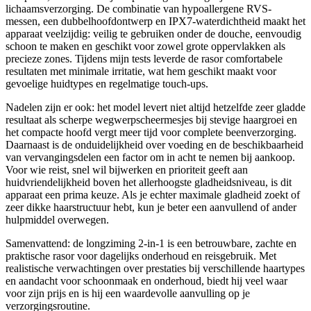
lichaamsverzorging. De combinatie van hypoallergene RVS-
messen, een dubbelhoofdontwerp en IPX7-waterdichtheid maakt het
apparaat veelzijdig: veilig te gebruiken onder de douche, eenvoudig
schoon te maken en geschikt voor zowel grote oppervlakken als
precieze zones. Tijdens mijn tests leverde de rasor comfortabele
resultaten met minimale irritatie, wat hem geschikt maakt voor
gevoelige huidtypes en regelmatige touch-ups.
Nadelen zijn er ook: het model levert niet altijd hetzelfde zeer gladde
resultaat als scherpe wegwerpscheermesjes bij stevige haargroei en
het compacte hoofd vergt meer tijd voor complete beenverzorging.
Daarnaast is de onduidelijkheid over voeding en de beschikbaarheid
van vervangingsdelen een factor om in acht te nemen bij aankoop.
Voor wie reist, snel wil bijwerken en prioriteit geeft aan
huidvriendelijkheid boven het allerhoogste gladheidsniveau, is dit
apparaat een prima keuze. Als je echter maximale gladheid zoekt of
zeer dikke haarstructuur hebt, kun je beter een aanvullend of ander
hulpmiddel overwegen.
Samenvattend: de longziming 2-in-1 is een betrouwbare, zachte en
praktische rasor voor dagelijks onderhoud en reisgebruik. Met
realistische verwachtingen over prestaties bij verschillende haartypes
en aandacht voor schoonmaak en onderhoud, biedt hij veel waar
voor zijn prijs en is hij een waardevolle aanvulling op je
verzorgingsroutine.