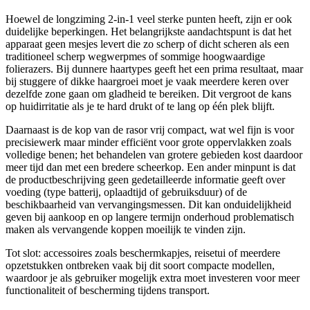
Hoewel de longziming 2-in-1 veel sterke punten heeft, zijn er ook
duidelijke beperkingen. Het belangrijkste aandachtspunt is dat het
apparaat geen mesjes levert die zo scherp of dicht scheren als een
traditioneel scherp wegwerpmes of sommige hoogwaardige
folierazers. Bij dunnere haartypes geeft het een prima resultaat, maar
bij stuggere of dikke haargroei moet je vaak meerdere keren over
dezelfde zone gaan om gladheid te bereiken. Dit vergroot de kans
op huidirritatie als je te hard drukt of te lang op één plek blijft.
Daarnaast is de kop van de rasor vrij compact, wat wel fijn is voor
precisiewerk maar minder efficiënt voor grote oppervlakken zoals
volledige benen; het behandelen van grotere gebieden kost daardoor
meer tijd dan met een bredere scheerkop. Een ander minpunt is dat
de productbeschrijving geen gedetailleerde informatie geeft over
voeding (type batterij, oplaadtijd of gebruiksduur) of de
beschikbaarheid van vervangingsmessen. Dit kan onduidelijkheid
geven bij aankoop en op langere termijn onderhoud problematisch
maken als vervangende koppen moeilijk te vinden zijn.
Tot slot: accessoires zoals beschermkapjes, reisetui of meerdere
opzetstukken ontbreken vaak bij dit soort compacte modellen,
waardoor je als gebruiker mogelijk extra moet investeren voor meer
functionaliteit of bescherming tijdens transport.