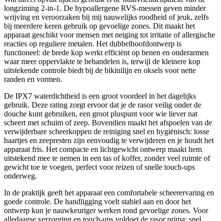
longziming 2-in-1. De hypoallergene RVS-messen geven minder
wrijving en veroorzaken bij mij nauwelijks roodheid of jeuk, zelfs
bij meerdere keren gebruik op gevoelige zones. Dit maakt het
apparaat geschikt voor mensen met neiging tot irritatie of allergische
reacties op reguliere metalen. Het dubbelhoofdontwerp is
functioneel: de brede kop werkt efficiënt op benen en onderarmen
waar meer oppervlakte te behandelen is, terwijl de kleinere kop
uitstekende controle biedt bij de bikinilijn en oksels voor nette
randen en vormen.
De IPX7 waterdichtheid is een groot voordeel in het dagelijks
gebruik. Deze rating zorgt ervoor dat je de rasor veilig onder de
douche kunt gebruiken, een groot pluspunt voor wie liever nat
scheert met schuim of zeep. Bovendien maakt het afspoelen van de
verwijderbare scheerkoppen de reiniging snel en hygiënisch: losse
haartjes en zeepresten zijn eenvoudig te verwijderen en je houdt het
apparaat fris. Het compacte en lichtgewicht ontwerp maakt hem
uitstekend mee te nemen in een tas of koffer, zonder veel ruimte of
gewicht toe te voegen, perfect voor reizen of snelle touch-ups
onderweg.
In de praktijk geeft het apparaat een comfortabele scheerervaring en
goede controle. De handligging voelt stabiel aan en door het
ontwerp kun je nauwkeuriger werken rond gevoelige zones. Voor
alledaagse verzorging en touch-ups voldoet de rasor prima: snel,