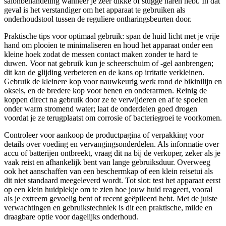
salonbehandeling wanneer je zeer dikke of stugge haren hebt. In dat
geval is het verstandiger om het apparaat te gebruiken als
onderhoudstool tussen de reguliere ontharingsbeurten door.
Praktische tips voor optimaal gebruik: span de huid licht met je vrije
hand om plooien te minimaliseren en houd het apparaat onder een
kleine hoek zodat de messen contact maken zonder te hard te
duwen. Voor nat gebruik kun je scheerschuim of -gel aanbrengen;
dit kan de glijding verbeteren en de kans op irritatie verkleinen.
Gebruik de kleinere kop voor nauwkeurig werk rond de bikinilijn en
oksels, en de bredere kop voor benen en onderarmen. Reinig de
koppen direct na gebruik door ze te verwijderen en af te spoelen
onder warm stromend water; laat de onderdelen goed drogen
voordat je ze terugplaatst om corrosie of bacteriegroei te voorkomen.
Controleer voor aankoop de productpagina of verpakking voor
details over voeding en vervangingsonderdelen. Als informatie over
accu of batterijen ontbreekt, vraag dit na bij de verkoper, zeker als je
vaak reist en afhankelijk bent van lange gebruiksduur. Overweeg
ook het aanschaffen van een beschermkap of een klein reisetui als
dit niet standaard meegeleverd wordt. Tot slot: test het apparaat eerst
op een klein huidplekje om te zien hoe jouw huid reageert, vooral
als je extreem gevoelig bent of recent geëpileerd hebt. Met de juiste
verwachtingen en gebruikstechniek is dit een praktische, milde en
draagbare optie voor dagelijks onderhoud.