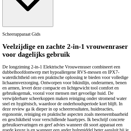
Scheerapparaat Gids
Veelzijdige en zachte 2-in-1 vrouwenraser
voor dagelijks gebruik
De longziming 2-in-1 Elektrische Vrouwenraser combineert een
dubbelhoofdontwerp met hypoallergene RVS-messen en IPX7-
waterdichtheid om een praktische oplossing te bieden voor volledige
lichaamsverzorging. Ontworpen voor bikinilijn, onderarmen, benen
en armen, levert deze compacte en lichtgewicht tool comfort en
gebruiksgemak, vooral voor mensen met gevoelige huid. De
verwijderbare scheerkoppen maken reiniging onder stromend water
snel en hygiënisch, waardoor de onderhoudsperiode kort blijft. In
deze review ga ik dieper in op scheerresultaten, huidreacties,
ergonomie, reiniging en praktische aspecten zoals meeneembaarheid
en geschiktheid voor verschillende haartypes. Ik beschrijf concrete
gebruikservaringen en geef advies wanneer dit soort apparaat een
goede keuze is en wanneer een ander hulpmiddel beter aansluit bij je