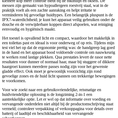
kleinere kop meer controle biedt bij de bikinilijn en oksels. De
messen zijn gemaakt van hypoallergeen roestvrij staal, wat in de
praktijk voelt als een zachte aanraking en helpt irritatie te
verminderen bij gevoelige huidtypes. Een belangrijk pluspunt is de
IPX7-waterdichtheid; je kunt het apparaat veilig gebruiken onder de
douche en de verwijderbare koppen direct afspoelen, wat reiniging
eenvoudig en hygiënisch maakt.
Het toestel is opvallend licht en compact, waardoor het makkelijk in
een toilettas past en ideaal is voor onderweg of op reis. Tijdens mijn
test viel het op dat de ergonomie prettig was: de handgreep lag goed
in de hand en het apparaat bood voldoende controle om nauwkeurig
te werken rond lastige plekken. Qua prestaties levert de rasor nette
resultaten voor dunner of normaal haar, maar bij stuggere of dikkere
haargroei kunnen meerdere passes nodig zijn voor het gewenste
gladde effect. Ook moet je gewoonlijk voorzichtig zijn rond
gevoelige zones en de huid licht spannen om trekkerige bewegingen
te voorkomen.
Voor wie zoekt naar een gebruiksvriendelijke, reismatige en
huidvriendelijke oplossing is de longziming 2-in-1 een
aantrekkelijke optie. Let er wel op dat informatie over voeding en
vervangende onderdelen niet altijd bij de productomschrijving staat
vermeld; controleer verpakking of verkooppagina voor details over
batterij of laadtijd en beschikbaarheid van vervangende