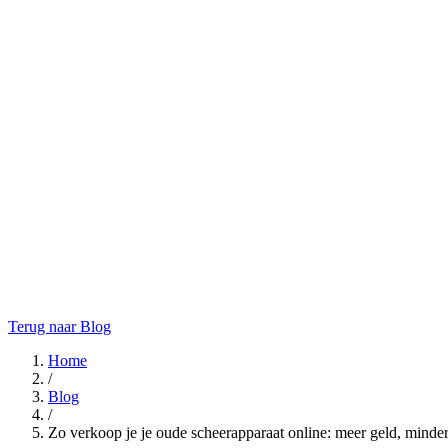
Terug naar Blog
Home
/
Blog
/
Zo verkoop je je oude scheerapparaat online: meer geld, minde